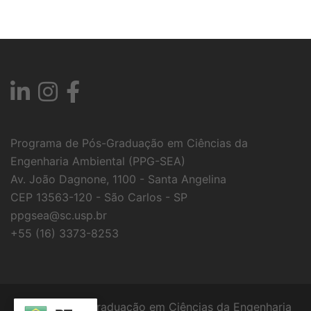
Programa de Pós-Graduação em Ciências da
Engenharia Ambiental (PPG-SEA)
Av. João Dagnone, 1100 - Santa Angelina
CEP 13563-120 - São Carlos - SP
ppgsea@sc.usp.br
+55 (16) 3373-8253
© 2026 Pós Graduação em Ciências da Engenharia