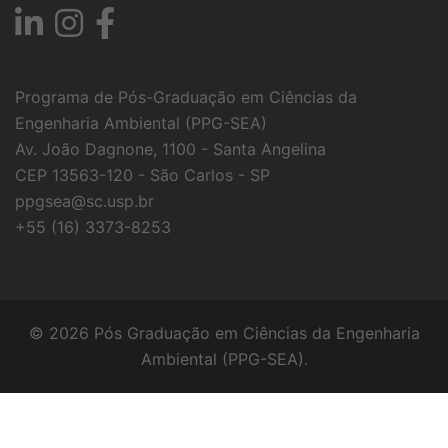
Programa de Pós-Graduação em Ciências da
Engenharia Ambiental (PPG-SEA)
Av. João Dagnone, 1100 - Santa Angelina
CEP 13563-120 - São Carlos - SP
ppgsea@sc.usp.br
+55 (16) 3373-8253
© 2026 Pós Graduação em Ciências da Engenharia
Ambiental (PPG-SEA).